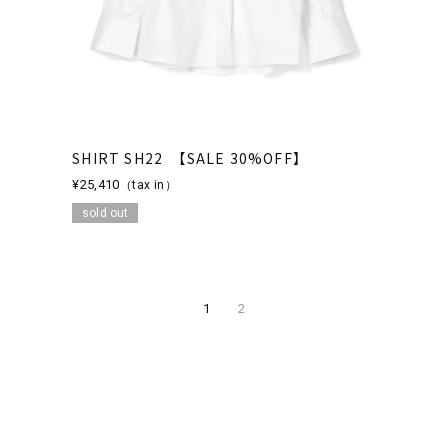
SHIRT SH22 【SALE 30%OFF】
¥25,410
（tax in）
sold out
1
2