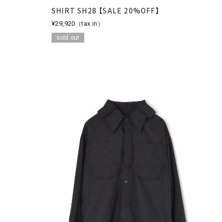
SHIRT SH28 【SALE 20%OFF】
¥29,920
（tax in）
sold out