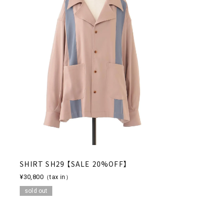
SHIRT SH29 【SALE 20%OFF】
¥30,800
（tax in）
sold out