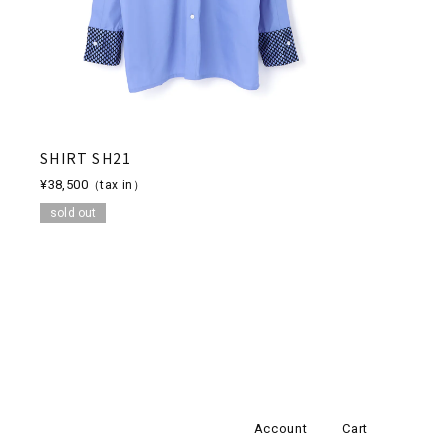
SHIRT SH21
¥38,500
（tax in）
sold out
Account
Cart