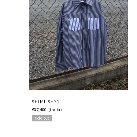
SHIRT SH31
¥37,400
（tax in）
sold out