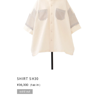
SHIRT SH30
¥36,300
（tax in）
sold out