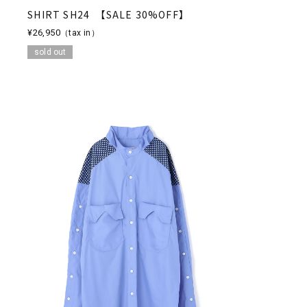
SHIRT SH24 【SALE 30%OFF】
¥26,950
（tax in）
sold out