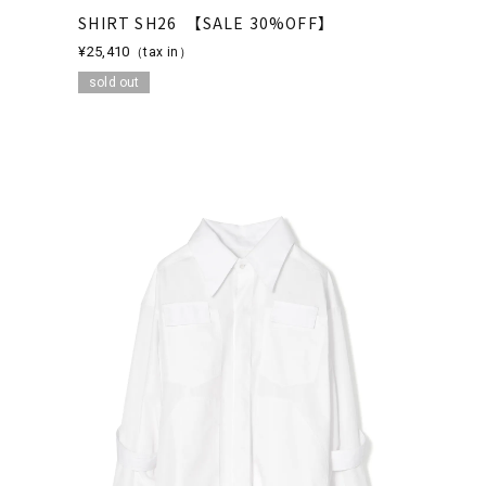
SHIRT SH26 【SALE 30%OFF】
¥25,410
（tax in）
sold out