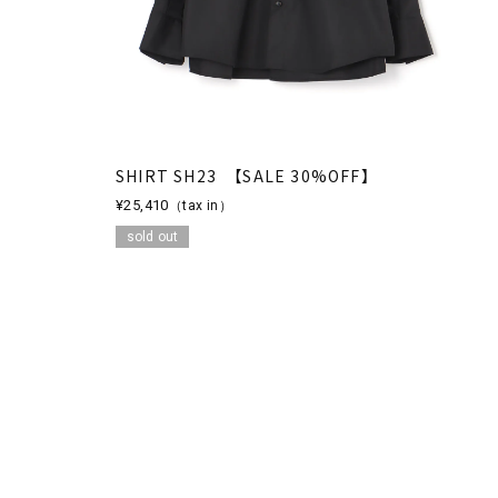
SHIRT SH23 【SALE 30%OFF】
¥25,410
（tax in）
sold out